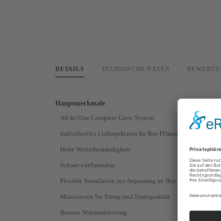
DETAILS
TECHNISCHE DATEN
BEWERTU
Hauptmerkmale
All-In-One Complete Grow System
Individuelles Lichtspektrum für Ihre Pflanzen
Hohe Wetterbeständigkeit
Schwer entflammbar
Flexible Installation zur Anpassung an Ihre Bedürfnisse
Maximieren Sie Ertrag und Erntequalität
Bessere Wärmeableitung