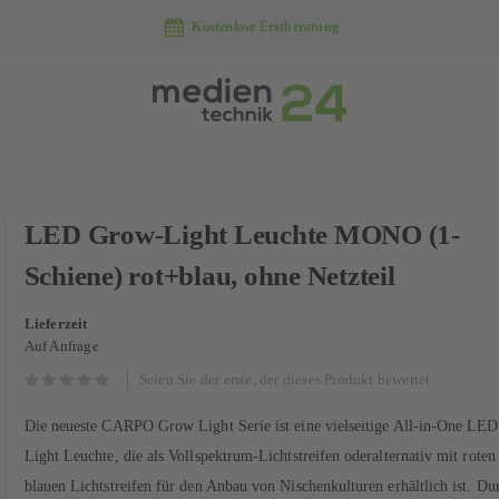
Kostenlose Erstberatung
Zum
LED Grow-Light Leuchte MONO (1-
Anfang
der
Schiene) rot+blau, ohne Netzteil
Bildergalerie
springen
Lieferzeit
Auf Anfrage
Seien Sie der erste, der dieses Produkt bewertet
Die neueste CARPO Grow Light Serie ist eine vielseitige All-in-One LE
Light Leuchte, die als Vollspektrum-Lichtstreifen oderalternativ mit roten
blauen Lichtstreifen für den Anbau von Nischenkulturen erhältlich ist. Du