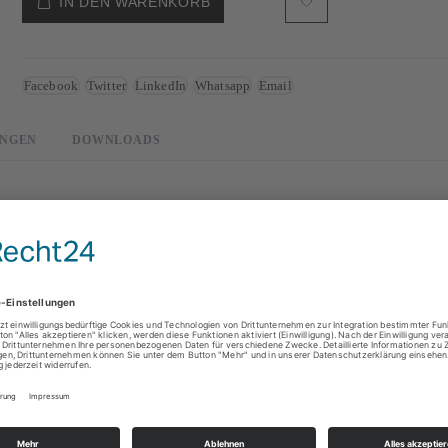
IN DEN WARENKORB
Facebook
Twitter
LinkedIn
Whatsapp
Email
NGEN
DOWNLOADS