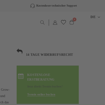
Kostenloser technischer Support
SPRAC
DE
Artikel
0
Warenkorb
14 TAGE WIDERRUFSRECHT
KOSTENLOSE
ERSTBERATUNG
Jetzt direkt Termin buchen!
D Grow-
Termin online buchen
 und
rch das