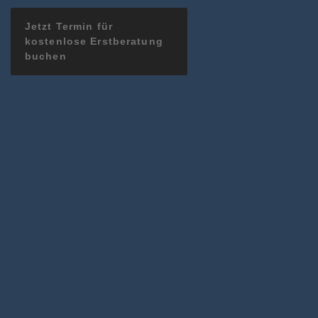
Jetzt Termin für
kostenlose Erstberatung
buchen