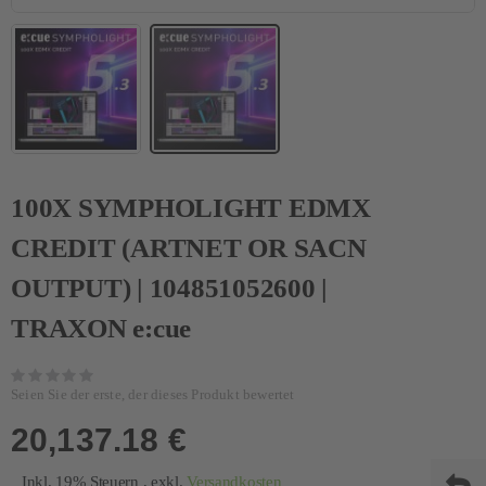
100X SYMPHOLIGHT EDMX
CREDIT (ARTNET OR SACN
OUTPUT) | 104851052600 |
TRAXON e:cue
Seien Sie der erste, der dieses Produkt bewertet
20,137.18 €
Inkl. 19% Steuern
,
exkl.
Versandkosten