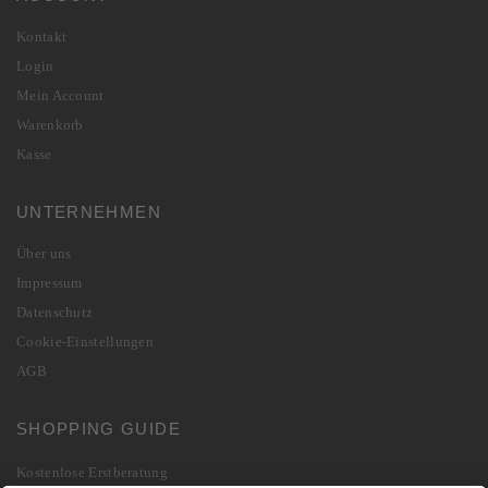
Kontakt
Login
Mein Account
Warenkorb
Kasse
UNTERNEHMEN
Über uns
Impressum
Datenschutz
Cookie-Einstellungen
AGB
SHOPPING GUIDE
Kostenlose Erstberatung