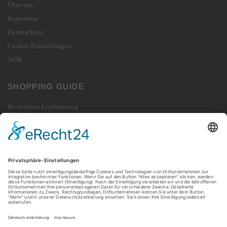
Über uns
Impressum
Datenschutz
Cookie-Einstellungen
AGB
SHOPPING GUIDE
Kostenlose Erstberatung
Lieferung
Zahlung
Widerrufsbelehrung
Vertrag widerrufen
Rücksendung