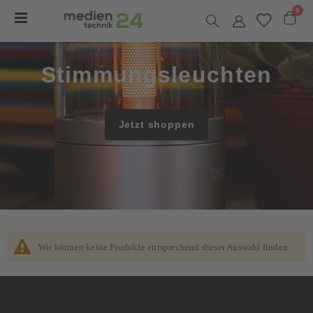
Arti
0
Navigation
umschalten
Warenk
Stimmungsleuchten
Jetzt shoppen
Wir können keine Produkte entsprechend dieser Auswahl finden