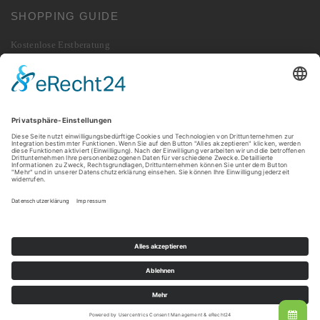
SHOPPING GUIDE
Kostenlose Erstberatung
Lieferung
Zahlung
Widerrufsbelehrung
Vertrag widerrufen
Rücksendung
© 2026 010 Digital GmbH. Alle Rechte vorbehalten.